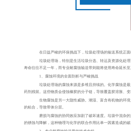
在日益严峻的环保挑战下，垃圾处理场的输送系统正面临
垃圾处理场，特别是生活垃圾分选、转运及资源化处理环
寿命往往不足一年，而专业耐腐蚀输送带则能将使用寿命延长至
1、腐蚀环境的全面剖析与严峻挑战
垃圾处理场的腐蚀来源是多维且持续的。化学腐蚀是最主
药剂残留。这些物质会侵蚀橡胶的分子链，导致覆盖胶溶胀、变
生物腐蚀是另一大隐性威胁。潮湿、富含有机物的环境为
的粘合，导致带体分层。
磨损与腐蚀的协同效应加剧了破坏速度。垃圾中混杂的沙
的锈蚀与降解，这种物理与化学的联合作用比单一因素造成的破