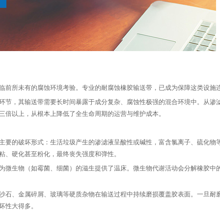
前所未有的腐蚀环境考验。专业的耐腐蚀橡胶输送带，已成为保障这类设施
节，其输送带需要长时间暴露于成分复杂、腐蚀性极强的混合环境中。从渗滤
三倍以上，从根本上降低了全生命周期的运营与维护成本。
要的破坏形式：生活垃圾产生的渗滤液呈酸性或碱性，富含氯离子、硫化物等
粘、硬化甚至粉化，最终丧失强度和弹性。
微生物（如霉菌、细菌）的滋生提供了温床。微生物代谢活动会分解橡胶中的
石、金属碎屑、玻璃等硬质杂物在输送过程中持续磨损覆盖胶表面。一旦耐磨
坏性大得多。