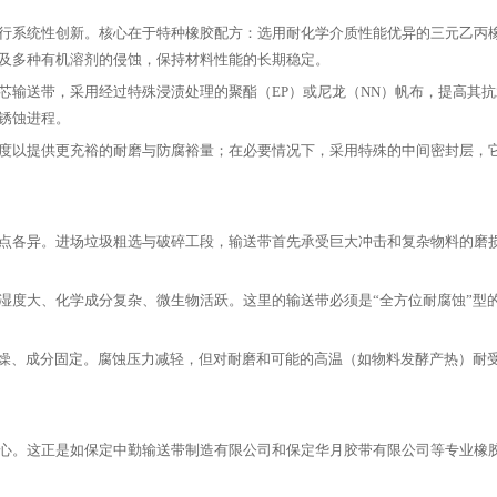
系统性创新。核心在于特种橡胶配方：选用耐化学介质性能优异的三元乙丙橡
及多种有机溶剂的侵蚀，保持材料性能的长期稳定。
输送带，采用经过特殊浸渍处理的聚酯（EP）或尼龙（NN）帆布，提高其抗
锈蚀进程。
以提供更充裕的耐磨与防腐裕量；在必要情况下，采用特殊的中间密封层，它
各异。进场垃圾粗选与破碎工段，输送带首先承受巨大冲击和复杂物料的磨损
度大、化学成分复杂、微生物活跃。这里的输送带必须是“全方位耐腐蚀”型
、成分固定。腐蚀压力减轻，但对耐磨和可能的高温（如物料发酵产热）耐受
。这正是如保定中勤输送带制造有限公司和保定华月胶带有限公司等专业橡胶