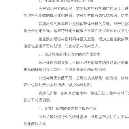
2、专业耐腐蚀输送带的技术内核
应对如此严苛的工况，需要从材料科学和结构设计上进行
性填料和高效的抗老化剂体系。这种配方能有效抵抗酸碱、盐类
骨架材料的防腐设计是确保带体强度的关键。对于织物芯
铜合金的钢丝绳，这些特种钢丝能极大延缓在潮湿腐蚀环境下的
覆盖胶的增强与密封同样至关重要。增加上覆盖胶的厚度
边缘也需进行密封处理，防止介质从侧向侵入。
3、满足垃圾处理全流程的差异化需求
垃圾处理流程复杂，不同工段对输送带的性能要求侧重点
极高的机械强度和弹性，同时具备基础的耐腐蚀性。
分选与堆肥发酵工段，是腐蚀挑战最集中的区域。物料湿
设计也应利于排水和清洁，减少物料黏附。
资源化产物（如RDF衍生燃料）输送工段，物料相对干燥
配方可相应调整。
4、专业厂家的解决方案与服务价值
面对垃圾处理行业的特殊需求，通用型产品往往力不从心
制化解决方案。