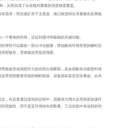
度之和，从而实现了从轻载到重载的强度梯度覆盖。
足基本需求；而在煤矿井下主巷道、港口散货码头等重载长距离输
为一个整体的作用，还起到缓冲和吸能的关键功能。
胶的弹性可以吸收一部分冲击能量，降低帆布纤维所受的瞬时应
现局部破坏，导致输送带提前报废。
期弯曲疲劳或局部外力损伤而出现断裂，其余层帆布仍能暂时维
输送带突然断裂导致的物料散落、设备损坏甚至安全事故。从本
状态，在反复通过滚筒的过程中，屈挠张力增大反而容易加速纤
层间屈挠性，而不是盲目增加布层数量。工业实践中有这样的经
。