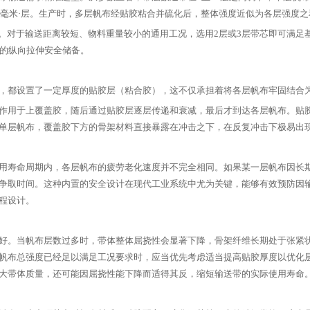
0牛/毫米·层。生产时，多层帆布经贴胶粘合并硫化后，整体强度近似为各层强
性。对于输送距离较短、物料重量较小的通用工况，选用2层或3层带芯即可满
够的纵向拉伸安全储备。
，都设置了一定厚度的贴胶层（粘合胶），这不仅承担着将各层帆布牢固结合
作用于上覆盖胶，随后通过贴胶层逐层传递和衰减，最后才到达各层帆布。贴
单层帆布，覆盖胶下方的骨架材料直接暴露在冲击之下，在反复冲击下极易出
用寿命周期内，各层帆布的疲劳老化速度并不完全相同。如果某一层帆布因长
争取时间。这种内置的安全设计在现代工业系统中尤为关键，能够有效预防因
程设计。
好。当帆布层数过多时，带体整体屈挠性会显著下降，骨架纤维长期处于张紧
帆布总强度已经足以满足工况要求时，应当优先考虑适当提高贴胶厚度以优化
大带体质量，还可能因屈挠性能下降而适得其反，缩短输送带的实际使用寿命