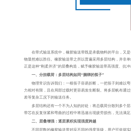
在带式输送系统中，橡胶输送带既是承载物料的平台，又是
物显然难以胜任。橡胶输送带之所以普遍采用多层结构，并非单
正是这种“刚柔并济”的层叠构造，赋予橡胶输送带高强度、抗
一、分担载荷：多层结构如同“捆绑的筷子”
物理常识告诉我们：一根筷子容易折断，一把筷子则难以弯
力相对有限，且在局部过载时更容易发生断裂。将多层帆布通过
差等复杂工况下的输送任务。
多层结构还有一个不为人知的好处：将总载荷分散到多个层
带芯在反复张紧和弯曲的过程中将迅速出现疲劳损伤，无法满足
二、层叠增强：逐层累积实现强度跨越
不同层数的橡胶输送带对应不同的强度等级，用户可依据实际