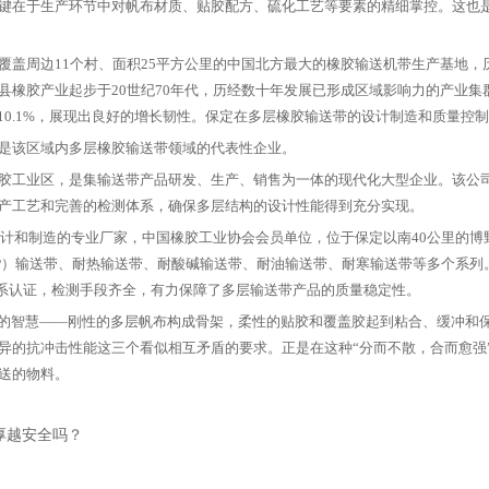
键在于生产环节中对帆布材质、贴胶配方、硫化工艺等要素的精细掌控。这也
覆盖周边11个村、面积25平方公里的中国北方最大的橡胶输送机带生产基地
橡胶产业起步于20世纪70年代，历经数十年发展已形成区域影响力的产业集群，
比增长10.1%，展现出良好的增长韧性。保定在多层橡胶输送带的设计制造和质量
是该区域内多层橡胶输送带领域的代表性企业。
胶工业区，是集输送带产品研发、生产、销售为一体的现代化大型企业。该公
产工艺和完善的检测体系，确保多层结构的设计性能得到充分实现。
品设计和制造的专业厂家，中国橡胶工业协会会员单位，位于保定以南40公里的
、EP）输送带、耐热输送带、耐酸碱输送带、耐油输送带、耐寒输送带等多个系
理体系认证，检测手段齐全，有力保障了多层输送带产品的质量稳定性。
”的智慧——刚性的多层帆布构成骨架，柔性的贴胶和覆盖胶起到粘合、缓冲和
异的抗冲击性能这三个看似相互矛盾的要求。正是在这种“分而不散，合而愈强
送的物料。
厚越安全吗？