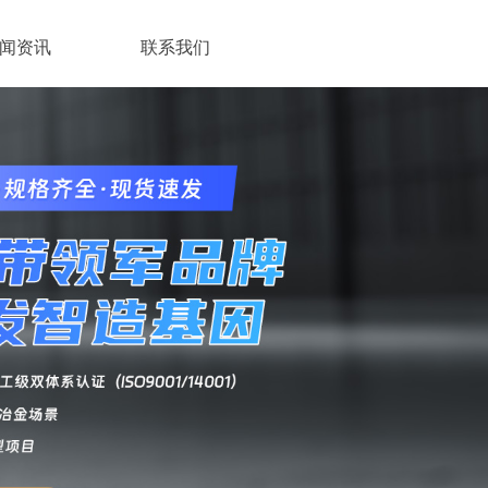
闻资讯
联系我们