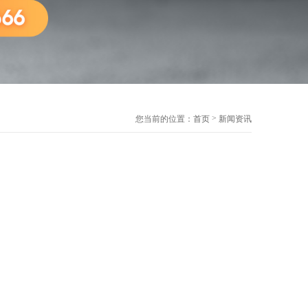
>
您当前的位置：
首页
新闻资讯